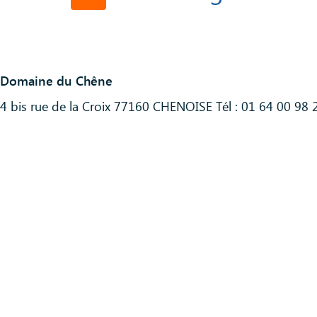
Domaine du Chêne
PDF
PDF
Demande d'admission
4 bis rue de la Croix 77160 CHENOISE Tél : 01 64 00 98 
PDF
PDF
Pièces à fournir