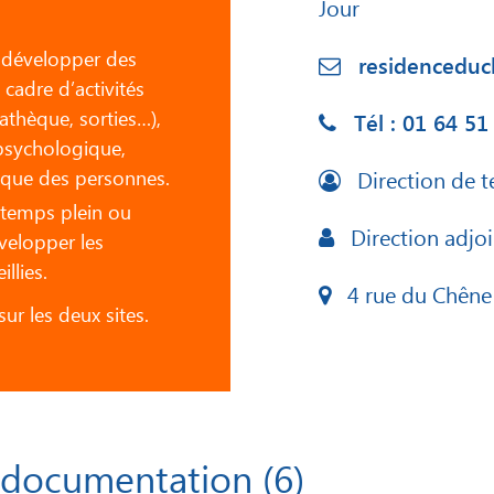
Jour
, développer des
residenceduc
 cadre d’activités
iathèque, sorties…),
Tél : 01 64 51
 psychologique,
ique des personnes.
Direction de t
temps plein ou
Direction adjoi
évelopper les
llies.
4 rue du Chên
r les deux sites.
 documentation (6)