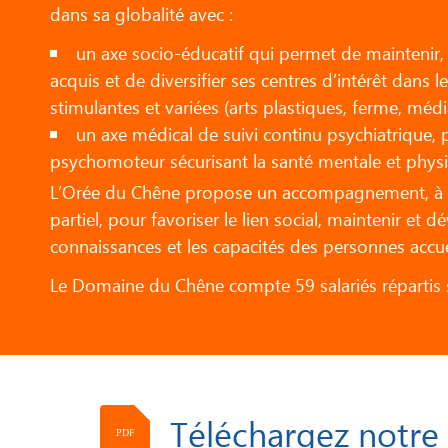
dans sa globalité avec :
un axe socio-éducatif qui permet de maintenir
acquis et de diversifier ses centres d’intérêt dans le
stimulantes et variées (arts plastiques, ferme, méd
un axe médical de suivi continu psychiatrique,
psychomoteur sécurisant la santé mentale et phys
L’Orée du Chêne propose un accompagnement, à 
partiel, pour favoriser le lien social, maintenir et d
connaissances et les capacités des personnes accuei
Le Domaine du Chêne compte 59 salariés répartis su
Téléchargez notre
PDF