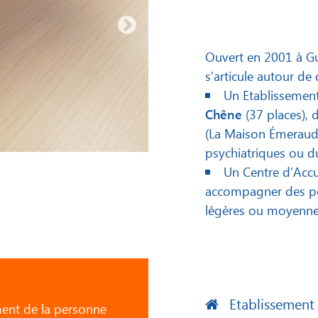
Ouvert en 2001 à G
s’articule autour de
Un Etablissement
Chêne
(37 places), 
(La Maison Émeraude
psychiatriques ou d
Un Centre d’Accu
accompagner des per
légères ou moyennes 
Etablissement 
nt de la personne