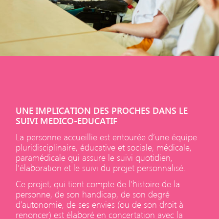
UNE IMPLICATION DES PROCHES DANS LE
SUIVI MEDICO-EDUCATIF
La personne accueillie est entourée d’une équipe
pluridisciplinaire, éducative et sociale, médicale,
paramédicale qui assure le suivi quotidien,
l’élaboration et le suivi du projet personnalisé.
Ce projet, qui tient compte de l’histoire de la
personne, de son handicap, de son degré
d’autonomie, de ses envies (ou de son droit à
renoncer) est élaboré en concertation avec la