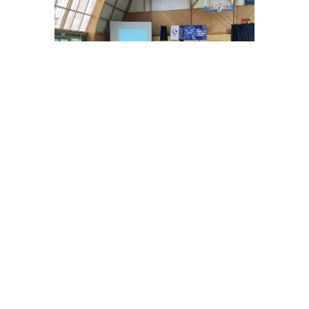
30 Juin 2026
Séminaire éth...
Le 4 juin, l'espace éthique de l'AEDE a réuni
professionnels des ESSMS, r...