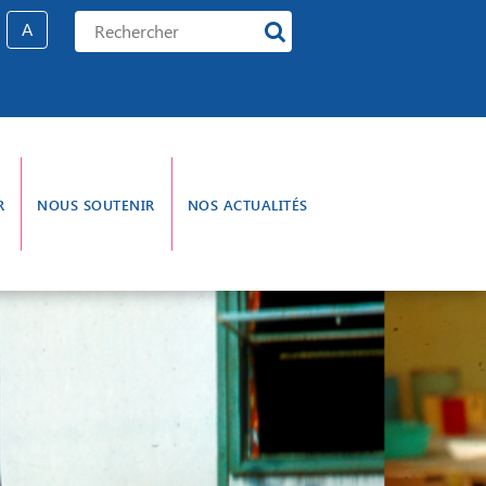
A
R
NOUS SOUTENIR
NOS ACTUALITÉS
e gouvernance
L’aumônerie