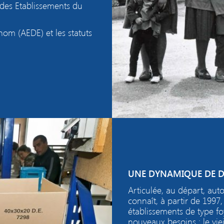
 des Etablissements du
nom (AEDE) et les statuts
UNE DYNAMIQUE DE D
Articulée, au départ, aut
connaît, à partir de 1997
établissements de type fo
nouveaux besoins : le vie