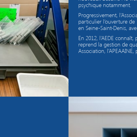
psychique notamment.
Progressivement, l’Assoc
particulier l’ouverture de
en Seine-Saint-Denis, av
En 2012, l’AEDE connaît, 
reprend la gestion de qua
Association, l’APEAAINE, 