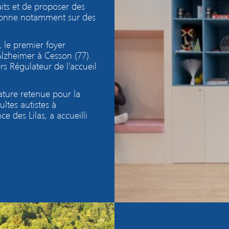
aits et de proposer des
itionne notamment sur des
 le premier foyer
lzheimer à Cesson (77).
ers Régulateur de l’accueil
ature retenue pour la
ltes autistes à
e des Lilas, a accueilli