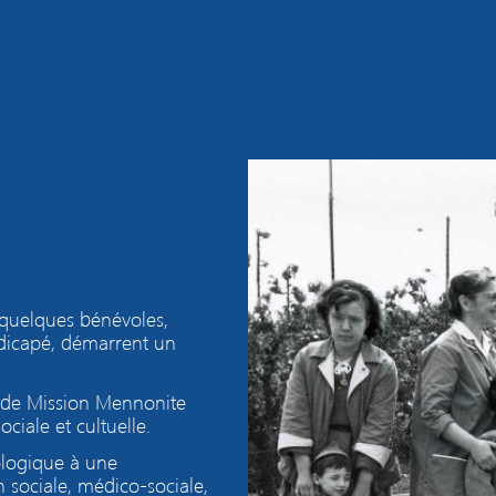
 quelques bénévoles,
andicapé, démarrent un
m de Mission Mennonite
ciale et cultuelle.
éologique à une
n sociale, médico-sociale,