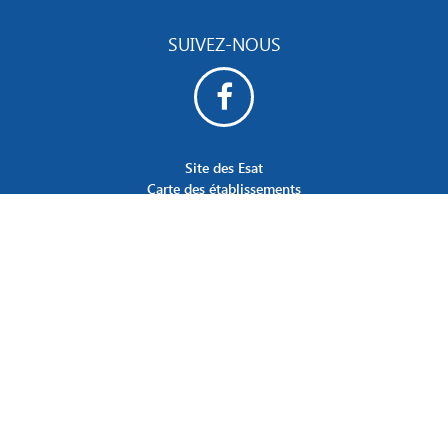
SUIVEZ-NOUS
Site des Esat
Carte des établissements
Contact
RGPD
Ⓒ Aede
Mentions légales