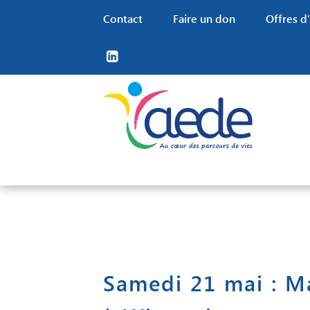
Contact
Faire un don
Offres d
Nos missions
Nos territoires
Familles
Nos financements
Nos valeurs RH
Notre projet associatif
Trouver un établissement
Grâce au travail de nos
Offres d’em
Nos partenaires
Samedi 21 mai : Ma