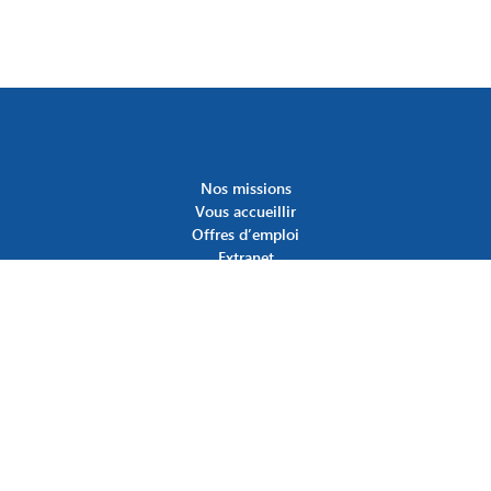
Nos missions
Vous accueillir
Offres d’emploi
Extranet
SUIVEZ-NOUS
Site des Esat
Carte des établissements