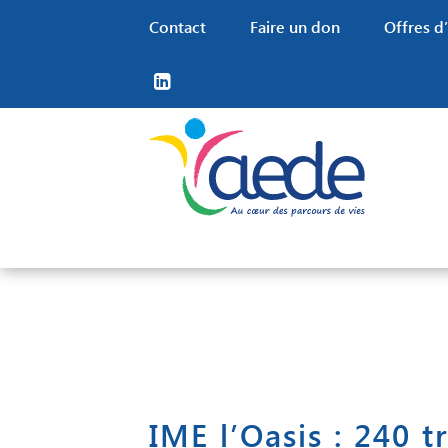
Contact
Faire un don
Offres d
Nos missions
Nos territoires
Familles
Nos financements
Nos valeurs RH
Notre projet associatif
Trouver un établissement
Grâce au travail de nos
Offres d’em
Nos partenaires
IME l’Oasis : 240 