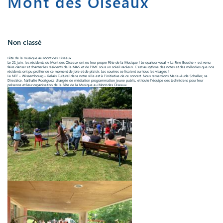
Mont des Oiseaux
Non classé
Fête de la musique au Mont des Oiseaux
Le 21 juin, les résidents du Mont des Oiseaux ont eu leur propre Fête de la Musique ! Le quatuor vocal « La Fine Bouche » est venu
faire danser et chanter les résidents de la MAS et de l’IME sous un soleil radieux. C’est au rythme des notes et des mélodies que nos
résidents ont pu profiter de ce moment de joie et de plaisir. Les sourires se lisaient sur tous les visages !
La NEF – Wissembourg
– Relais Culturel dans notre ville est à l’initiative de ce concert. Nous remercions Marie-Aude Schaller, sa
Directrice, Nathalie Rodriguez, chargée de médiation programmation jeune public, et toute l’équipe des techniciens pour leur
présence et leur organisation de la Fête de la Musique au Mont des Oiseaux.