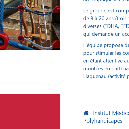
Le groupe est compo
de 9 à 20 ans (trois 
diverses (TDHA, TED
qui demande un ac
L’équipe propose des
pour stimuler les co
en étant attentive a
montées en partenari
Haguenau (activité p
Institut Médic
Polyhandicapés