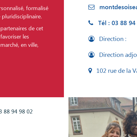
montdesoise
onnalisé, formalisé
pluridisciplinaire.
Tél : 03 88 94
partenaires de cet
avoriser les
Direction :
marché, en ville,
Direction adjoi
102 rue de la 
3 88 94 98 02