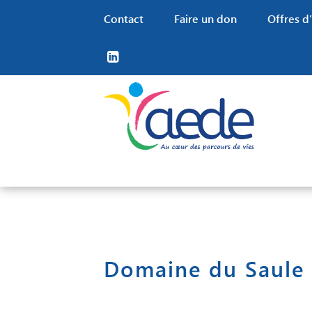
Contact
Faire un don
Offres d
Nos missions
Nos territoires
Familles
Nos financements
Nos valeurs RH
Notre projet associatif
Trouver un établissement
Grâce au travail de nos
Offres d’em
Domaine du Saule : 
Nos partenaires