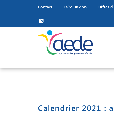
Contact
Faire un don
Offres d
Nos missions
Nos territoires
Familles
Nos financements
Nos valeurs RH
Notre projet associatif
Trouver un établissement
Grâce au travail de nos
Offres d’em
Nos partenaires
Calendrier 2021 : a