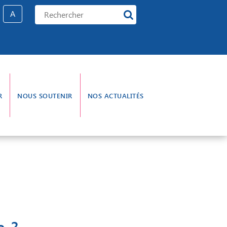
A
R
NOUS SOUTENIR
NOS ACTUALITÉS
e gouvernance
L’aumônerie
e ?