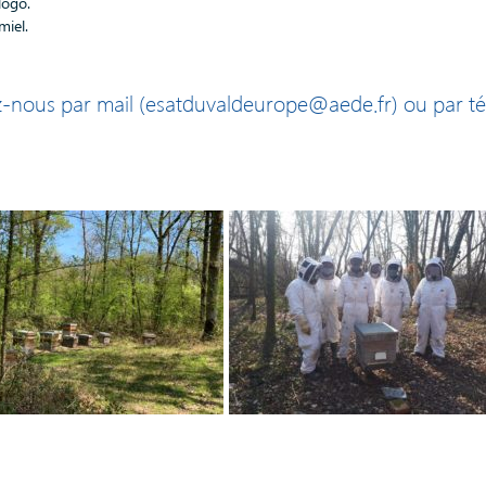
logo.
miel.
z-nous par mail (esatduvaldeurope@aede.fr) ou par té