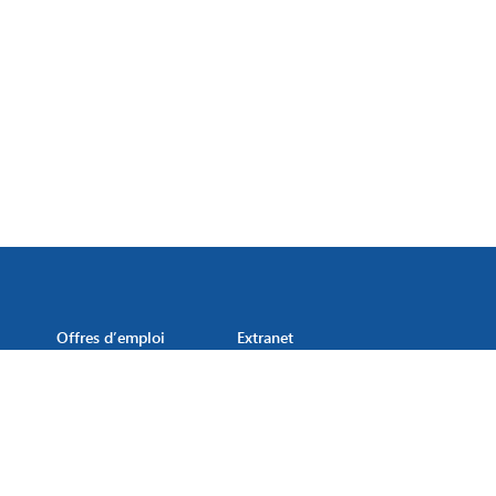
Offres d’emploi
Extranet
 des Esat
─
Carte des établissements
─
Contact
─