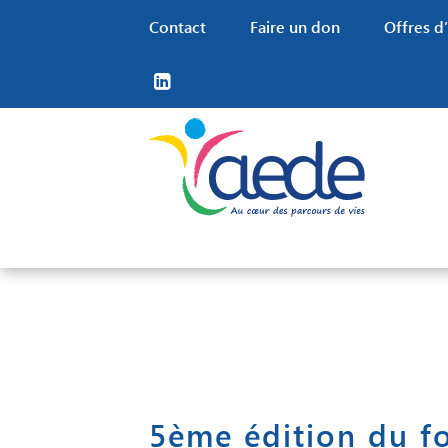
Contact
Faire un don
Offres d
Nos missions
Nos territoires
Familles
Nos financements
Nos valeurs RH
Notre projet associatif
Trouver un établissement
Grâce au travail de nos
Offres d’em
Nos partenaires
5ème édition du fo