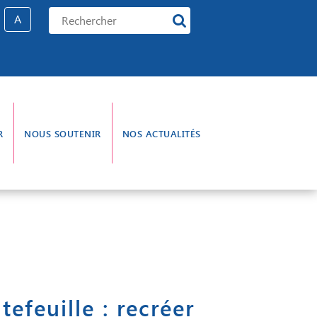
A
R
NOUS SOUTENIR
NOS ACTUALITÉS
e gouvernance
L’aumônerie
feuille : recréer