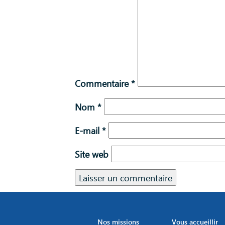
Commentaire
*
Nom
*
E-mail
*
Site web
Nos missions
Vous accueillir