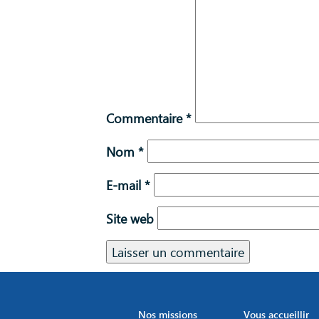
Commentaire
*
Nom
*
E-mail
*
Site web
Nos missions
Vous accueillir