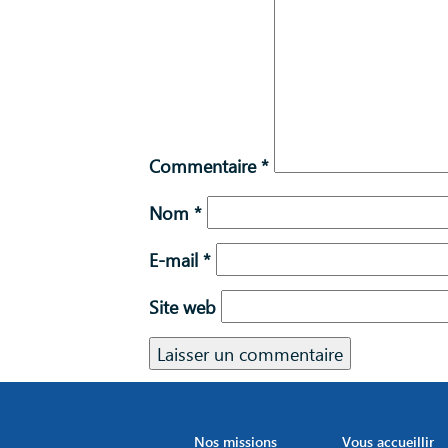
Commentaire
*
Nom
*
E-mail
*
Site web
Nos missions
Vous accueillir