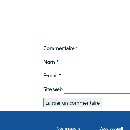
Commentaire
*
Nom
*
E-mail
*
Site web
Nos missions
Vous accueillir