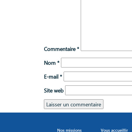
Commentaire
*
Nom
*
E-mail
*
Site web
Nos missions
Vous accueillir