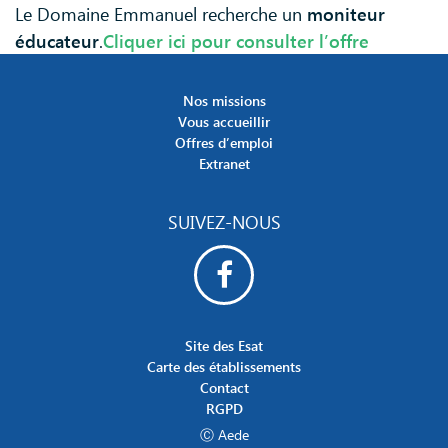
Le Domaine Emmanuel recherche un
moniteur
éducateur
.
Cliquer ici pour consulter l’offre
Nos missions
Vous accueillir
Offres d’emploi
Extranet
SUIVEZ-NOUS
Site des Esat
Carte des établissements
Contact
RGPD
Ⓒ Aede