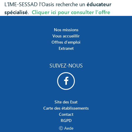
L’IME-SESSAD l’Oasis recherche un
éducateur
spécialisé
.
Cliquer ici pour consulter l’offre
Nos missions
Vous accueillir
Offres d’emploi
Extranet
SUIVEZ-NOUS
Site des Esat
Carte des établissements
Contact
RGPD
Ⓒ Aede