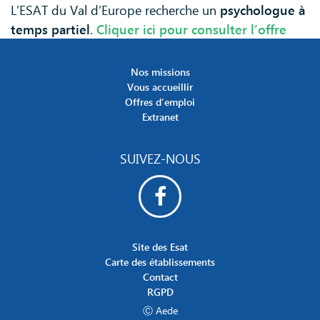
L’ESAT du Val d’Europe recherche un
psychologue à
temps partiel
.
Cliquer ici pour consulter l’offre
Nos missions
Vous accueillir
Offres d’emploi
Extranet
SUIVEZ-NOUS
Site des Esat
Carte des établissements
Contact
RGPD
Ⓒ Aede